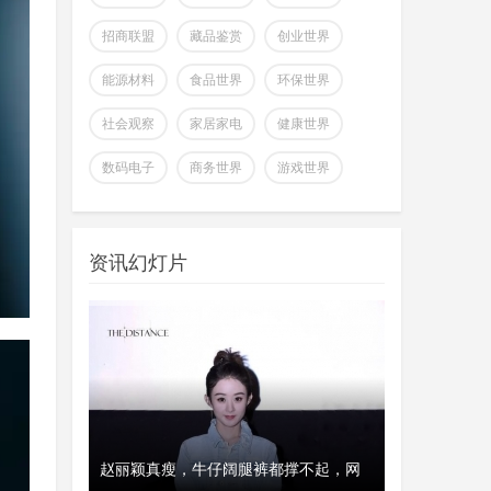
招商联盟
藏品鉴赏
创业世界
能源材料
食品世界
环保世界
社会观察
家居家电
健康世界
全球首个可变形个人机器人，
数码电子
商务世界
游戏世界
上纬新材启元T1
wangjing
上纬新材今日官宣，全球首个可
07-17
变形个人机器人 —— 启元 T，正式
资讯幻灯片
登场。据介绍，上纬新
超越Opus 4.7美国顶级大模型
Kimi K3即将发
wangjing
这个月会有多款国产重量级大模
07-17
型发布，除了DeepSeek V4正式版之
外，最受关注的当属月
澳大利亚将推出其人工智能标
、瑞典和美
赵丽颖真瘦，牛仔阔腿裤都撑不起，网
经济工作会议
开工首日晒“
准并在政府内设