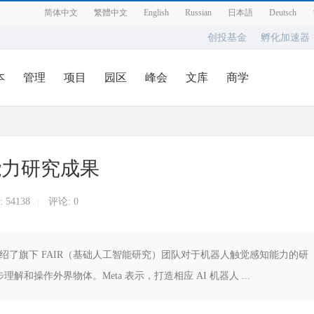
简体中文
繁體中文
English
Russian
日本語
Deutsch
创投基金
孵化加速器
本
管理
项目
园区
峰会
文库
商学
能力研究成果
:
54138
评论: 0
|
新闻稿，介绍了旗下 FAIR（基础人工智能研究）团队对于机器人触觉感知能力的研
操作外界物体。Meta 表示，打造相应 AI 机器人 ...