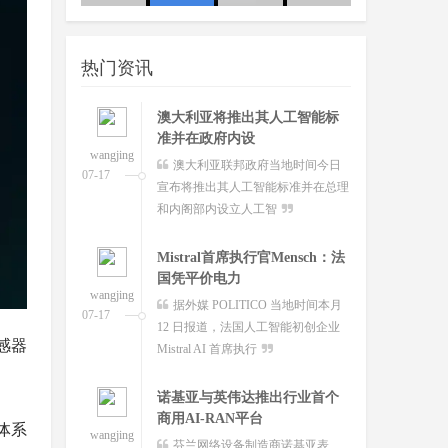
wangjing
澳大利亚联邦政府当地时间今日
友：这
队
07-17
宣布将推出其人工智能标准并在总理
热门资讯
和内阁部内设立人工智
Mistral首席执行官Mensch：法
国凭平价电力
wangjing
据外媒 POLITICO 当地时间本月
07-17
12 日报道，法国人工智能初创企业
Mistral AI 首席执行
诺基亚与英伟达推出行业首个
商用AI-RAN平台
wangjing
芬兰网络设备制造商诺基亚表
07-17
示，公司已与英伟达共同开发出全球
感器
首个商用人工智能驱动的
谷歌Google Vids新增数字分身
功能：你也可
体系
wangjing
7 月 17 日消息，当地时间 16 日，