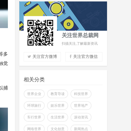
关注世界总裁网
扫描关注,了解最新资讯
 等多
关注官方微博
关注官方微信
的触觉
实时了解财经信息
掌握市场风云动态
相关分类
助力商场共赢至胜
以捕
改变你所看到的世界
世界企业
教育导读
科技世界
环球旅行
娱乐世界
世界地产
车行世界
生活世界
滚动资讯
网络世界
文化创意
新闻热点