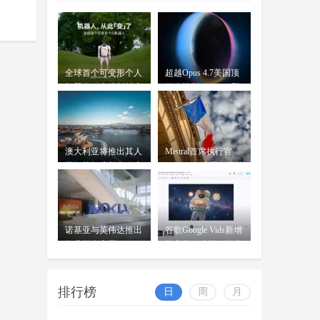
告，"Apple智能"正式完成备案
OpenAI前女CTO创业发布首款
AI模型：借鉴中
wangjing
全球首个可变形个人
超越Opus 4.7美国顶
穆拉蒂凤凰网科技讯 北京时间7月
07-17
机器人，上纬新材启
级大模型 Kimi K3即
16日，据《华尔街日报》报道，
元T1
将发
OpenAI前首席技术官米拉
澳大利亚将推出其人
Mistral首席执行官
工智能标准并在政府
Mensch：法国凭平价
内设
电力
诺基亚与英伟达推出
谷歌Google Vids新增
行业首个商用AI-
数字分身功能：你也
RAN平台
可
排行榜
日
周
月