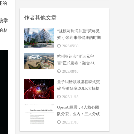
能的
作者其他文章
确掌
的材
“规模与利润并重”策略见
效 小米迎来最健康的时期
2023/05/30
杭州亚运会“亚运元宇
宙”正式发布：融合AI、
VR等数字技术
2023/08/10
量子纠错领域里程碑式突
破 谷歌研发DQLR大幅提
高量子计算机可靠性
2023/11/18
OpenAI巨震，4人核心团
队分裂，业内：三大分歧
成焦点
2023/11/18