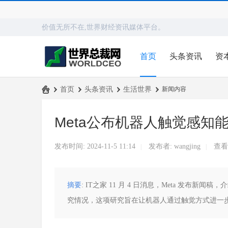
价值无所不在,世界财经资讯媒体平台。
首页
头条资讯
资
›
首页
›
头条资讯
›
生活世界
›
新闻内容
世
Meta公布机器人触觉感知
界
总
发布时间: 2024-11-5 11:14
发布者:
wangjing
查看
|
|
裁
网
摘要
: IT之家 11 月 4 日消息，Meta 发布
究情况，这项研究旨在让机器人通过触觉方式进一步理解和