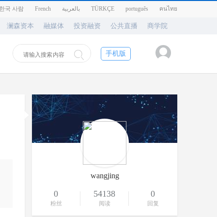
한국 사람
French
بالعربية
TÜRKÇE
português
คนไทย
澜森资本
融媒体
投资融资
公共直播
商学院
手机版
wangjing
0
54138
0
粉丝
阅读
回复