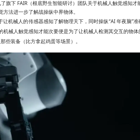
稿，引见了旗下 FAIR（根底野生智能研讨）团队关于机械人触觉感知才
觉方法进一步了解战操纵中界物体。
正在于让机械人的传感器感知了解物理天下，同时操纵“AI 年夜脑”准
的机械人触觉感知才能次要便是为了让机械人检测其交互的物体
操纵那些装备（比方拿起鸡蛋等场景）。