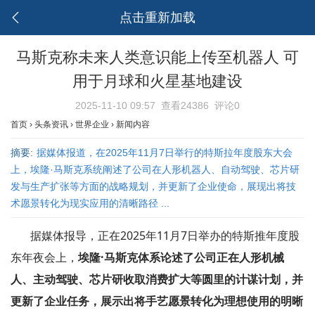
点击重新加载
马斯克称未来人类意识能上传至机器人 可
用于月球和火星基地建设
2025-11-10 09:57
查看24386
评论0
首页
›
头条资讯
›
世界企业
›
新闻内容
摘要:
据媒体报道，在2025年11月7日举行的特斯拉年度股东大会
上，埃隆·马斯克系统阐述了公司在人形机器人、自动驾驶、芯片研
发与生产扩张等方面的战略规划，并更新了企业使命，展现出将技
术愿景转化为现实应用的清晰路径 ...
据媒体报导，正在2025年11月7日举办的特斯推年度股
东年夜会上，
埃隆·马斯克体系论述了公司正在人形机械
人、主动驾驶、芯片研收取消费扩大等圆里的计谋计划，并
更新了企业任务，展示出将手艺愿景转化为理想使用的明晰