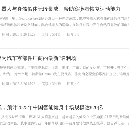
机器人与脊髓假体无缝集成：帮助瘫痪者恢复运动能力
据报道，瑞士NeuroRestore团队开发出一种先进系统，能够将植入式脊髓神经假体与康
出精确电脉冲来刺激肌肉，配合机器人的运动，在治疗过程中产生自然而有效的肌肉
时间：2025-3-26 15:23
阅读：56111
回复：0
为汽车零部件厂商的最新“名利场”
场雏形已经显现，主要围绕北京、上海、浙江、广东为首的发达省、市展开，链主企
、华为。 海外市场，特斯拉Optimus为主要代表。作为为之配套的零部件企业，谁绑
时间：2025-3-26 15:23
阅读：30449
回复：0
线，预计2025年中国智能健身市场规模达820亿
日消息，据央视财经报道，近期 AI 大模型兴起，越来越多的健身企业开始把 AI 应用到智能
的运动体验。从事健身行业十年的李秋冶四年前开始转战到线上授课。他告诉记者，自 .