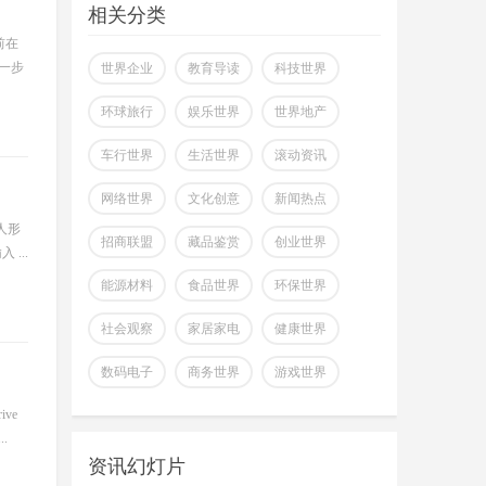
掌握市场风云动态
相关分类
助力商场共赢至胜
前在
改变你所看到的世界
，一步
世界企业
教育导读
科技世界
环球旅行
娱乐世界
世界地产
车行世界
生活世界
滚动资讯
网络世界
文化创意
新闻热点
人形
招商联盟
藏品鉴赏
创业世界
...
能源材料
食品世界
环保世界
社会观察
家居家电
健康世界
全球首个可变形个人机器人，
数码电子
商务世界
游戏世界
上纬新材启元T1
wangjing
ve
上纬新材今日官宣，全球首个可
07-17
.
变形个人机器人 —— 启元 T，正式
资讯幻灯片
登场。据介绍，上纬新