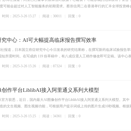
度可能会超过对人工智能服务的初期需求。蔡崇信周二在香港举行的汇丰全球投资峰
时间：2025-3-26 15:27
阅读：30011
回复：0
研究中心：AI可大幅提高临床报告撰写效率
，据共同社报道，日本国立癌症研究中心今日发表的研究结果称，在撰写新药临床试验报告草
幅缩短所需时间。在写成的 119 份草稿中，有八成仅需人工稍作修改即可定稿。该中心表示 
时间：2025-3-26 15:26
阅读：87324
回复：0
创作平台LiblibAI接入阿里通义系列大模型
从官方获悉，近日，国内最大AI图像创作平台LiblibAI接入阿里通义系列大模型。其中
造的文生视频、图生视频功能，可根据用户提示词或上传的图片生成10秒视频。根据
时间：2025-3-26 15:25
阅读：34361
回复：0