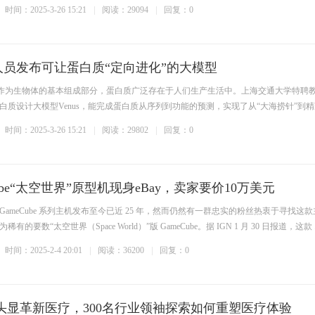
时间：2025-3-26 15:21
阅读：29094
回复：0
员发布可让蛋白质“定向进化”的大模型
消息，作为生物体的基本组成部分，蛋白质广泛存在于人们生产生活中。上海交通大学特聘
白质设计大模型Venus，能完成蛋白质从序列到功能的预测，实现了从“大海捞针”到
时间：2025-3-26 15:21
阅读：29802
回复：0
ube“太空世界”原型机现身eBay，卖家要价10万美元
堂 GameCube 系列主机发布至今已近 25 年，然而仍然有一群忠实的粉丝热衷于寻找这
要数“太空世界（Space World）”版 GameCube。据 IGN 1 月 30 日报道，这款 ..
时间：2025-2-4 20:01
阅读：36200
回复：0
 Pro头显革新医疗，300名行业领袖探索如何重塑医疗体验