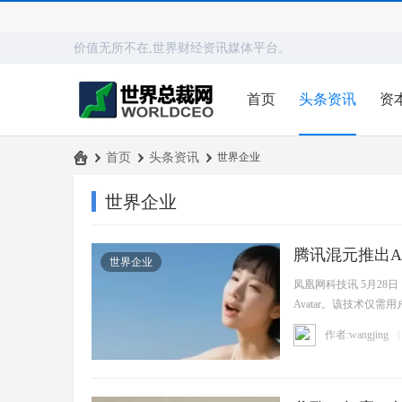
价值无所不在,世界财经资讯媒体平台。
首页
头条资讯
资
›
首页
›
头条资讯
›
世界企业
世
世界企业
界
总
腾讯混元推出
裁
世界企业
凤凰网科技讯 5月28
网
Avatar。该技术
动 ...
作者:wangjing