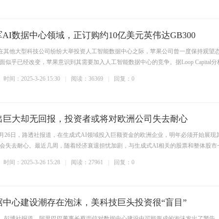
AI数据中心领域，正订购约10亿美元英伟达GB300
消息，在其他大型科技公司纷纷大举投资人工智能数据中心之际，苹果公司曾一度保持观望
似乎已经改变，苹果意识到其需要加入人工智能数据中心的竞争。据Loop Capital分
时间：2025-3-26 15:30
阅读：36369
回复：0
2023年全球创新指数：瑞士
国领跑
支出巨大却无回报，投资者或将对欧洲公司失去耐心
 3月26日，路透社报道，在生成式AI领域投入巨额资金的欧洲企业，明年必须开始展现
会失去耐心。最近几周，随着经济衰退担忧加剧，与生成式AI相关的股票和整体股市
时间：2025-3-26 15:28
阅读：27961
回复：0
据中心建设潮存在泡沫，美科技巨头投资很“盲目”
5日，彭博社报道，阿里巴巴董事长蔡崇信对数据中心建设中可能形成的泡沫发出了警告