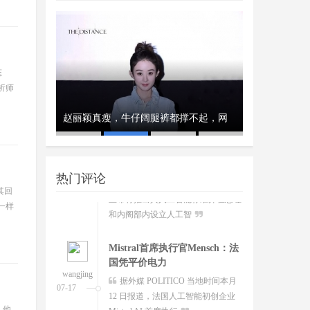
超越Opus 4.7美国顶级大模型
Kimi K3即将发
wangjing
这个月会有多款国产重量级大模
07-17
型发布，除了DeepSeek V4正式版之
态
外，最受关注的当属月
析师
澳大利亚将推出其人工智能标
、瑞典和美
赵丽颖真瘦，牛仔阔腿裤都撑不起，网
经济工作会议
开工首日晒“
准并在政府内设
wangjing
澳大利亚联邦政府当地时间今日
友：这
队
07-17
宣布将推出其人工智能标准并在总理
热门评论
和内阁部内设立人工智
其回
一样
Mistral首席执行官Mensch：法
国凭平价电力
wangjing
据外媒 POLITICO 当地时间本月
07-17
12 日报道，法国人工智能初创企业
Mistral AI 首席执行
，他
诺基亚与英伟达推出行业首个