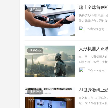
瑞士全球首创
世界企业
快科技3月24日消息，
器人无缝结合，通过发
动。 ...
作者:wangjing
人形机器人正成
世界企业
在中国，人形机器人市
别为小米、智元、宇树
更多 ...
作者:wangjing
AI健身教练上
世界企业
IT之家 3 月 23 
域，为消费者带来全新