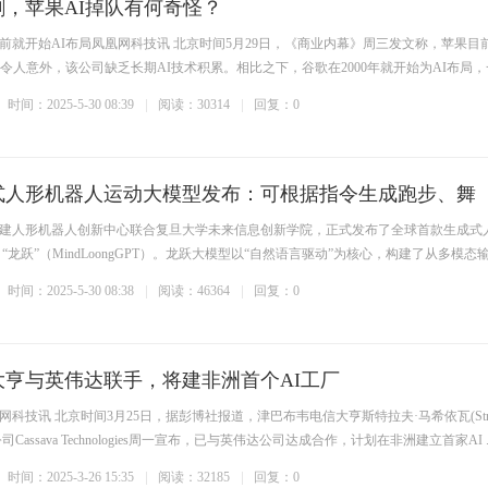
剑，苹果AI掉队有何奇怪？
年前就开始AI布局凤凰网科技讯 北京时间5月29日，《商业内幕》周三发文称，苹果目
令人意外，该公司缺乏长期AI技术积累。相比之下，谷歌在2000年就开始为AI布局
时间：2025-5-30 08:39
阅读：30314
回复：0
式人形机器人运动大模型发布：可根据指令生成跑步、舞
建人形机器人创新中心联合复旦大学未来信息创新学院，正式发布了全球首款生成式
龙跃”（MindLoongGPT）。龙跃大模型以“自然语言驱动”为核心，构建了从多模态输入 
时间：2025-5-30 08:38
阅读：46364
回复：0
大亨与英伟达联手，将建非洲首个AI工厂
科技讯 北京时间3月25日，据彭博社报道，津巴布韦电信大亨斯特拉夫·马希依瓦(Stri
公司Cassava Technologies周一宣布，已与英伟达公司达成合作，计划在非洲建立首家AI ..
时间：2025-3-26 15:35
阅读：32185
回复：0