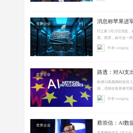
消息称苹果进军
世界企业
NVL72系统
IT之家 3月25日
度。然而，如今这一局面
阿南 ...
作者:wangjing
4
路透：对AI
世界企业
欧洲AI凤凰网科技讯
报，否则在投资者可能
陷入 ...
作者:wangjing
蔡崇信：AI数
世界企业
凤凰网科技讯 3月2