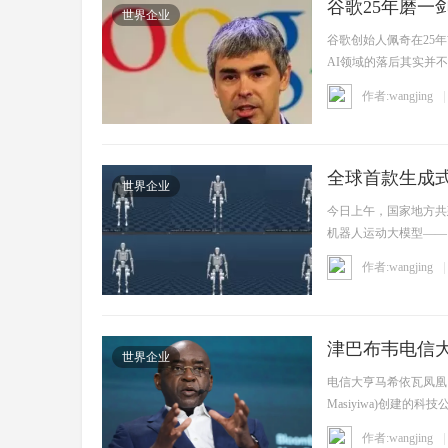
谷歌25年磨一
世界企业
谷歌创始人佩奇在25
AI领域的落后其实并不
步走 ...
作者:wangjing
全球首款生成
世界企业
蹈等连贯动作
今日上午，国家地方共
机器人运动大模型—— “
作者:wangjing
津巴布韦电信
世界企业
电信大亨马希依瓦凤凰网
Masiyiwa)创建的科技
作者:wangjing