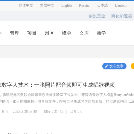
简体中文
繁體中文
English
Russian
日本語
Deutsch
创投基金
孵化加速器
本
管理
项目
园区
峰会
文库
商学
发布文章
AI数字人技术：一张照片配音频即可生成唱歌视频
日，腾讯混元团队联合腾讯音乐天琴实验室正式发布并开源语音数字人模型HunyuanVideo
仅需用户提供一张人物图像和一段音频文件，即可自动生成包含自然表情、精准唇形同步以
时间：2025-5-30 08:40
阅读：31445
回复：0