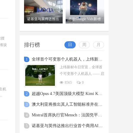
诺基亚与英伟达推出
谷歌Google Vids新增
行业首个商用AI-
数字分身功能：你也
RAN平台
可
教授
排行榜
日
周
月
精准设
全球首个可变形个人机器人，上纬新材启元T1
1
上纬新材今日官宣，全球首
个可变形个人机器人 —— 启
元 T，正式登场。据介绍，
8565
0
上纬新材启元 T1 支持双足
款主机
站
超越Opus 4.7美国顶级大模型 Kimi K3即将发
2
.
澳大利亚将推出其人工智能标准并在政府内设
3
Mistral首席执行官Mensch：法国凭平价电力
4
诺基亚与英伟达推出行业首个商用AI-RAN平台
5