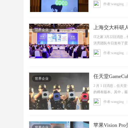
作者:wangjing
上海交大科研人
世界企业
IT之家 3月22日
洪亮团队今日发布了蛋
...
作者:wangjing
任天堂GameC
世界企业
2 月 1 日消息，任天
的稀有版本。其中，最为稀有的
作者:wangjing
苹果Vision
世界企业