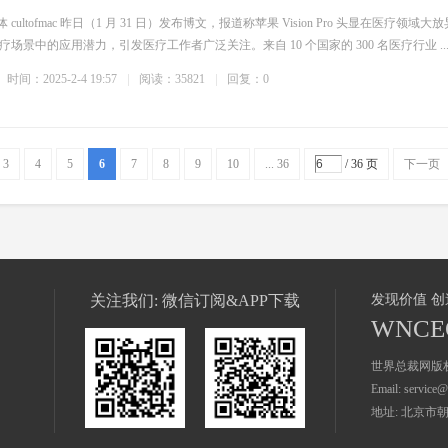
 cultofmac 昨日（1 月 31 日）发布博文，报道称苹果 Vision Pro 头显在医疗领域大放
场景中的应用潜力，引发医疗工作者广泛关注。来自 10 个国家的 300 名医疗行业 ..
时间：2025-2-4 19:57
阅读：35821
回复：0
3
4
5
6
7
8
9
10
... 36
/ 36 页
下一页
关注我们: 微信订阅&APP下载
发现价值 
WNCE
世界总裁网版
Email: servic
地址: 北京市朝