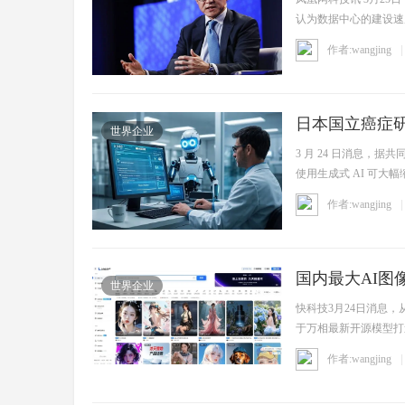
认为数据中心的建设速
表示 ...
作者:wangjing
日本国立癌症
世界企业
3 月 24 日消息
使用生成式 AI 可大
作者:wangjing
国内最大AI图像
世界企业
快科技3月24日消息，
于万相最新开源模型打
数 ...
作者:wangjing