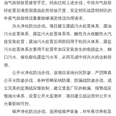
油气鼓鼓收受接管手艺。经由过程上述步伐，中排兴气鼓鼓
经处置后满意国度战处所排放尺度，安定郊区战昆明郊区的
年夜气鼓鼓情况量量能够满意情况功用请求。
兴火净化防治步伐。项目建立露硫污火处置体系、露油
污火处置体系、露盐污火处置体系等。酸性兴火收酸性火汽
提安装处置，露油污火处置后局部回用于轮回火体系，露盐
污火处置体系次要用于处置常加压安装发生的电脱盐火、糊
口污火、催化裂化露盐污火等，从而完成中排兴火的达标排
放。
公开火净化防治步伐。该项目采纳分区防渗，严厉降真
公开火防渗步伐，各种管网采纳防腐、防漏战防渗步伐。成
立完美的监测战应慢轨制，建立笼盖厂区的检漏、报警战应
慢抽火体系，设置公开火监测井，项目建立战运营对公开火
火量影响可控。
噪声净化防治步伐。选用低噪声装备，对年夜功率机泵