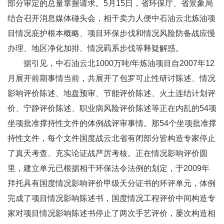
部分审定的总量掌握请求。5月15日，省环保厅、省景象局
结合召开消息媒体碰头会，相干卖力人便中石油云北炼油项
目情况庇护根本概略、项目环保步伐和情况风险防备战应慢
办理、地区净化加排、情况羁系步伐等释疑解惑。
据引见，中石油云北1000万吨/年炼油项目自2007年12
月展开前期事情当前，共展开了包罗可止性研讨陈述、情况
影响评价陈述、地盘预审、节能评价陈述、火土连结计划评
价、宁静评价陈述、职业病风险评价陈述等正在内乱的54项
坐项批准撑持性文件的体例战评审事情。那54个坐项批准撑
持性文件，每个文件国度战云北省有闭部分皆构造专家停止
了真天考查、充实论证战严厉考核。正在情况影响评价圆
里，建立单元已根据相干环保法令法例的划定，于2009年
拜托具有国度情况影响评价甲级天分证书的环评单元，体例
完成了项目情况影响陈述书，国度情况工程评价中间构造专
家对项目情况影响陈述书停止了两次手艺评价，屡次构造相