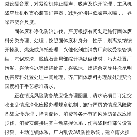
减设隔音罩，对紧缩机停止隔声、吸声及综开管理，主风机
战空压机收支心装置消声器，减热炉接纳低噪声水嘴，厂界
噪声契合尺度。
固体废料净化防治步伐。严厉根据有闭划定施行固体废
料分类办理、处理，按照固体废料身分、性子，别离接纳综
开操纵、燃烧或拜托处理。兴催化剂由消费厂家收受接管操
纵，汽锅灰渣、脱硫石膏局部综开操纵做建材，污火处置厂
污泥、兴活性冰等燃烧处置，兴磁球、燃烧余灰等拜托昆明
伤害废料处置处理中间处理。齐厂固体废料办理战处理契合
国度相干手艺标准请求。
正在情况风险防备战应慢办理圆里，请求该项目订定突
收变乱情况净化应慢办理规章轨制，施行严厉的情况风险防
备战应慢办理，降真储运、消费等各环节的风险防备战应慢
步伐。消费安装接纳齐主动掌握体系，伤害战枢纽部位设置
报警、主动连锁体系。厂内乱设3级防控系统，建立雨火搜