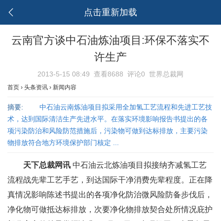
点击重新加载
云南官方谈中石油炼油项目:环保不落实不
许生产
2013-5-15 08:49
查看8688
评论0
世界总裁网
首页
›
头条资讯
›
新闻内容
摘要:
中石油云南炼油项目拟采用全加氢工艺流程和先进工艺技
术，达到国际清洁生产先进水平。在落实环境影响报告书提出的各
项污染防治和风险防范措施后，污染物可做到达标排放，主要污染
物排放符合地方环境保护部门核定 ...
天下总裁网
讯
中石油云北炼油项目拟接纳齐减氢工艺
流程战先辈工艺手艺，到达国际干净消费先辈程度。正在降
真情况影响陈述书提出的各项净化防治微风险防备步伐后，
净化物可做抵达标排放，次要净化物排放契合处所情况庇护