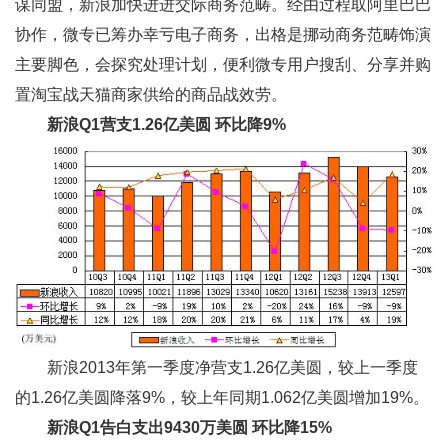
谋同盟，新浪加快进进交际商务范畴。经由过程取阿里巴巴
协作，微专已筹办幸亏电子商务，出格是挪动商务范畴饰演
主要脚色，会探究处理计划，便利微专用户搜刮、分享并购
置淘宝战天猫商家供给的商品战效劳。
新浪Q1
营支1.26
亿美圆
环比降9%
新浪2013年第一季度净营支1.26亿美圆，较上一季度
的1.26亿美圆降落9%，较上年同期1.062亿美圆增加19%。
新浪Q1
告白支出9430
万美圆
环比降15%