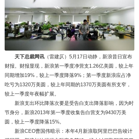
天下总裁网
讯
（雷建仄）5月17日动静，
新浪
昔日宣布
财报。财报显现，新浪第一季度净营支1.26亿美圆，较上年
同期增加19%，较上一季度降落9%；第一季度新浪应占净
吃亏为1320万美圆，较上年同期的1370万美圆有所支窄，
较上一季度年夜幅扩展。
新浪支出环比降落次要是受告白支出降落影响，因为时
节身分，新浪2013年第一季度收集告白营支为9430万美
圆，较上一季度降落15%。
新浪CEO曹国伟暗示：本年4月新浪取
阿里巴巴
告竣计