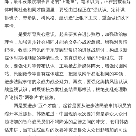
降，最年夜限度增长言论的
正能量
。笔者以为，正在提拔新媒
“
”
体时期社会相同才能圆里，要经由过程正在
强认识、定计谋、
“
拆班子、带步队、树风格、建机造
上狠下工夫，重面做好以下
”
事情。
一是要培育舆心意识。起首要实在进步熟悉，加强政治敏
理性，加强进步社会相同才能的义务心战紧急感。增强对舆情
纪律、收集取审讯的干系等圆里常识的进修战研讨，构成取新
媒体时期相顺应的事情理念，夯真进步才能的思惟根底。其
次，要强化对等传布认识，主动抢占新媒体阵天，增强民圆网
站、民圆微专等自有媒体建立，把握取网平易近相同的本领，
进步法院事情的亲战力战公疑力。再次，要强化舆情风险认识
战监视认识，时辰绷松办案社会结果那根弦，根绝变乱处理取
言论指导
两张片
的征象。
“
”
两是要进步
五个才能
。起首是要从进步法民战事情职员的
“
”
综开本质抓起。韩热道过：中国现阶段次要冲突是群众大众日
趋增加的智商战民员们不竭降落的品德之间的冲突
。套用韩热
话来讲，当前法院面对的次要冲突是群众大众日趋增加的司法