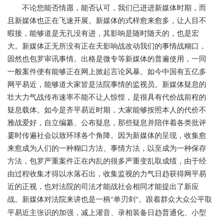
不论您能否情愿，能否认可，我们已进进新媒体时期，而
且新媒体也正在飞速开展。新媒体的式样愈来愈多，让人目不
暇接，能够道是无孔没有进，其影响是随时随天的，也是宏
大。新媒体正无所没有正在天影响战改动我们的事情战糊口，
固然也包罗审讯事情。出格是微专等新媒体的普遍使用，一同
一般案件便有能够正在网上掀起言论风暴。如今中国有五亿多
网平易近，能够道大家皆是法院事情的监视员。新媒体疑息的
壮大力气战传布速率不能不让人惊惶，是很具有代价战前程的
疑息载体。如今是齐平易近时期，大家能够按照本人的代价不
雅战爱好，自立编纂、公布疑息，那些疑息并陪伴着各类批评
霎时传遍社会以致环球各个角降。因为新媒体的呈现，收集愈
来愈成为人们的一种糊口方法、事情方法，以至成为一种保存
方法，包罗严重案件正在内乱的很多严重变乱取成绩，由于经
由过程收集才得以水落石出，收集监视的力气日趋获得网平易
近的正视，也对法院的司法才能战社会相同才能提出了新应
战。新媒体对法院来讲也是一柄
单刃剑
。跟着群众大众公平取
“
”
平易近主张识的加强，减上灌音、录相装备日趋普通化、小型