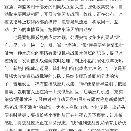
宣扬、网监等相干部分的相同战互念头造，强化收集交际，自
动取主要网站相同，开展收集盟友战同一阵线，正在公布、监
控战指导上获得内部的撑持，包管疑息流通，构成同一、互
动、共为的事情系统，把握收集阵天的自动权。
七是要把握必然的应对本领。处理舆情收集变乱要从
常、
“
广、早、小、快、实、引、诚
七字诀。
常
便是要将舆情监控
”
“
”
做为一种常态化的事情有常设机构战常常值班的职员，提早监
控预警，发明苗头战偏向实时处理，制止小热门演化成年夜热
门，新热门拖成老迈易、简朴热门衍化成庞大冲突。
广
便是开
“
”
展强大收集宣扬战批评的步队，采纳专职取兼职相分离的法
子，普遍设面，稀布监控战应对收集。
早
便是赶早发明，把握
“
”
自动。发明苗头正在第一工夫做出回应，启动应对机造，充实
阐扬
尾果效应
，经由过程自动天亮相最年夜限度停息新媒体到
“
”
场者战
围不雅者
的感情，为本人夺取自动。
小
便是一出苗头
“
”
“
”
便实时掌握，要擅长将小变乱放正在年夜布景下察看，进步敏
感度，将变乱覆灭正在抽芽形态
。
快
碰到变乱要采纳有用步伐
“
”
武断处理，没有等、没有拖，快刀斩治麻。
实
便是宣布本