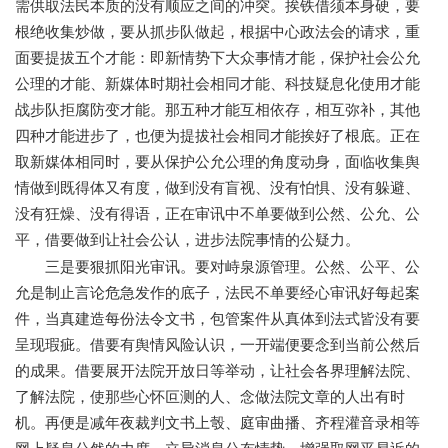
需供取法民本质的没有顺应之间的冲突。挨铁借须本身硬，要
根绝收集炒做，要从抓步队做起，根据中心政法会的请求，重
面要提拔五个才能：即新情势下大众事情才能，保护社会公允
公理的才能、新媒体时期社会相同才能、科技疑息化使用才能
战步队拒腐防变才能。那五种才能互相依存，相互弥补，其他
四种才能进步了，也便为提拔社会相同才能挨好了根底。正在
取新媒体相同时，要从保护公允公理的角度动身，面临收集舆
情做到既得体又有度，做到没有盲视、没有怕惧、没有躲避、
没有狂燥、没有得语，正在审讯中不单要做到公然、公允、公
平，借要做到让社会公认，进步法院事情的公疑力。
三是要狠抓阳光审讯。要对峙泉源管理。公然、公平、公
允是制止言论危急发作的底子，法民不单要经心审讯好每起案
件，当真建造每份法令文书，包管案件从真体到法式皆没有要
呈现瑕疵。借要有舆情风险认识，一开端便要念到当前公然后
的成果。借要展开法院开放日等举动，让社会各界理解法院、
了解法院，使那些心怀叵测的人、念做法院文章的人出有时
机。再便是减年夜裁判文书上彀、庭审曲播、齐程灌音录相等