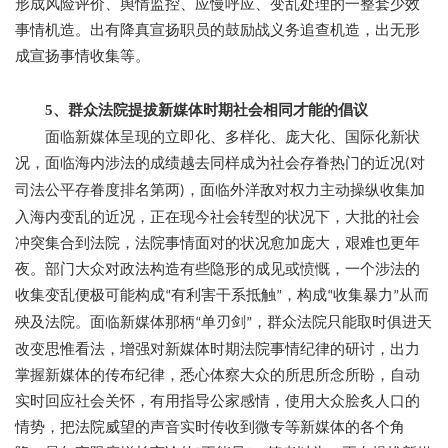
形成风险评价、舆情监控、应慢呼应、变乱处理的一整套少效
事情机造。出有降真宣扬职员的鼓励战义务追查机造，出无形
成宣扬事情收集等。
5、群众法院提拔新媒体时期社会相同才能的倡议
面临新媒体呈现的立即化、多样化、庞大化、国际化新状
况，面临海内涉法的成绩越去同样成为社会存眷热门的近况
对
(
司法公平存眷度排名第两
，面临外洋敌对权力主动操纵收集加
)
入海内变乱的近况，正在现今社会转型的状况下，大批的社会
冲突集合到法院，法院事情面对的状况愈加庞大，艰难也更年
夜。部门大众对政法构造有些隐形的成见或愤慨，一个涉法的
收集变乱便极可能构成
有利害干系抵触
，构成
收集暴力
从而
“
”
“
”
殃及法院。面临新媒体那柄
单刃剑
，群众法院只能取时俱进天
“
”
改变思惟看法，增强对新媒体时期法院事情纪律的研讨，出力
掌握新媒体的传布纪律，悉心体察大众的所思所念所盼，自动
实时回应社会关怀，有用指导公家感情，使用大众脍炙人口的
情势，把法院威望的声音实时传收到微专等新媒体的各个角