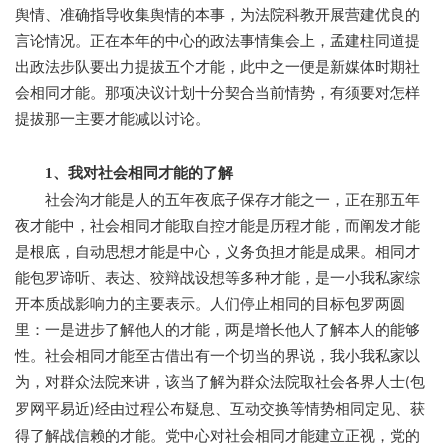
舆情、准确指导收集舆情的本事，为法院科教开展营建优良的
言论情况。正在本年的中心的政法事情集会上，孟建柱同道提
出政法步队要出力提拔五个才能，此中之一便是新媒体时期社
会相同才能。那项决议计划十分契合当前情势，有须要对怎样
提拔那一主要才能减以讨论。
1、我对社会相同才能的了解
社会沟才能是人的五年夜底子保存才能之一，正在那五年
夜才能中，社会相同才能取自控才能是历程才能，而阐发才能
是根底，自动思想才能是中心，义务负担才能是成果。相同才
能包罗谛听、表达、狡辩战设想等多种才能，是一小我私家综
开本质战影响力的主要表示。人们停止相同的目标包罗两圆
里：一是进步了解他人的才能，两是增长他人了解本人的能够
性。社会相同才能至古借出有一个切当的界说，我小我私家以
为，对群众法院来讲，该当了解为群众法院取社会各界人士
包
(
罗网平易近
经由过程公布疑息、互动交换等情势相同定见、获
)
得了解战信赖的才能。党中心对社会相同才能建立正视，党的