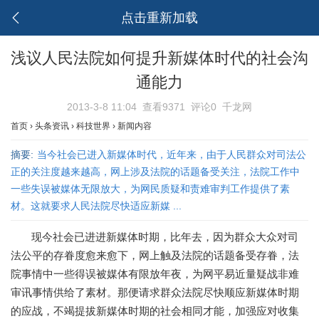
点击重新加载
浅议人民法院如何提升新媒体时代的社会沟
通能力
2013-3-8 11:04
查看9371
评论0
千龙网
首页
›
头条资讯
›
科技世界
›
新闻内容
摘要:
当今社会已进入新媒体时代，近年来，由于人民群众对司法公
正的关注度越来越高，网上涉及法院的话题备受关注，法院工作中
一些失误被媒体无限放大，为网民质疑和责难审判工作提供了素
材。这就要求人民法院尽快适应新媒 ...
现今社会已进进新媒体时期，比年去，因为群众大众对司
法公平的存眷度愈来愈下，网上触及法院的话题备受存眷，法
院事情中一些得误被媒体有限放年夜，为网平易近量疑战非难
审讯事情供给了素材。那便请求群众法院尽快顺应新媒体时期
的应战，不竭提拔新媒体时期的社会相同才能，加强应对收集