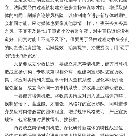
立。法院要经由过程轨制建立进步宣扬筹谋等才能，增强取媒
体的相同，削减言论炒风格险，以轨制建立进步新媒体时期社
会相同才能。应对媒体也要像其他事情一样，年夜兴务实务真
之风，不克不及是
出了事道小没有道年夜，对中宣扬道好没有
“
道好，问责时能上不克不及下
。借要勇于经由过程对收集变乱
”
的问责去治庸提能、治懒提效、治集提神、治硬提劲，用
硬手
“
腕
治出
硬情况
。
”
“
”
六是要成立少效机造。要成立常态事情机造，健齐指导机
造战宣扬机构，专职取兼职相分离，组建网宣步队战宣扬收
集，将应对舆情列为重面事情归入查核系统，强化本能机能、
配强配备，成立高低同一的事情系统，挨收集上的群众战役。
一要健齐培训机造。将收集舆情应对归入营业培训范畴，
挨制醒悟下、营业能、才能强、风格好的宣扬步队，同时进步
齐员应对舆借必需的团体程度。增强规律风格教诲，严正宣扬
规律，包管枢纽时辰挨得出、挨获胜。
两要成立舆情研判机造。深化研讨新媒体的特性战定位，
经由过程调研增强对审讯事情的舆情风险评价，精确阐发研判