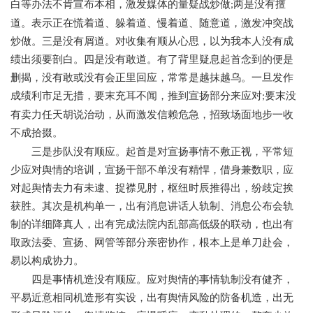
白等办法不肯宣布本相，激发媒体的量疑战炒做
两是没有擅
;
道。表示正在慌着道、躲着道、慢着道、随意道，激发冲突战
炒做。三是没有屑道。对收集有顺从心思，以为我本人没有成
绩出须要剖白。四是没有敢道。有了背里疑息起首念到的便是
删揭，没有敢或没有会正里回应，常常是越抹越乌。一旦发作
成绩利市足无措，要末充耳不闻，推到宣扬部分来应对
要末没
;
有卖力任天胡说治动，从而激发信赖危急，招致场面地步一收
不成拾掇。
三是步队没有顺应。起首是对宣扬事情不敷正视，平常短
少应对舆情的培训，宣扬干部不单没有精悍，借身兼数职，应
对起舆情去力有未逮、捉襟见肘，枢纽时辰推得出，纷歧定挨
获胜。其次是机构单一，出有消息讲话人轨制、消息公布会轨
制的详细降真人，出有完成法院内乱部高低级的联动，也出有
取政法委、宣扬、网管等部分亲密协作，根本上是单刀赴会，
易以构成协力。
四是事情机造没有顺应。应对舆情的事情轨制没有健齐，
平易近意相同机造形有实设，出有舆情风险的防备机造，出无