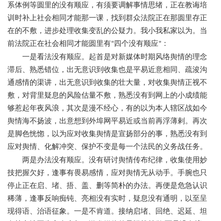
系体例等圆里的没有顺应，有须要调解事情思绪，正在教诲培
训时补上社会相同才能那一课，找到群众法院正在那圆里存正
在的不敷，进步处理收集变乱的公疑力。我小我私家以为。当
前法院正在社会相同才能圆里有
四个没有顺应
：
“
”
一是看法没有顺应。起首是对新媒体时期风络舆情的理念
滞后、熟悉错位，出无意识到收集也是平易近意相同、疏浚沟
通感情的渠讲，出无意识到收集的壮大量，对收集舆情正视不
敷，对背里疑息的风险估量不敷，熟悉没有到网上的小成绩能
够惹起年夜风浪，其次是漫不经心，有的以为本人辖区战如今
舆情海不扬波，出意想到外埠网平易近或当前再浮薄剌。再次
是脚色恍惚，以为应对收集舆情是宣扬部分的事，熟悉没有到
应对舆情、化解冲突、保护不变是每一个法民的义务战任务。
两是办法没有顺应。没有研讨舆情传布纪律，收集使用妙
技把握欠好，逢事有畏易感情，应对舆情无从动手。手腕也只
停止正在启、堵、捂、盖、删等简朴的办法。再便是危急认识
稀薄，逢事反响痴钝、亮相没有实时，疑息没有通明，以至呈
现得语、治语征象。一是不肯道。接纳启堵、回绝、迟延、坦