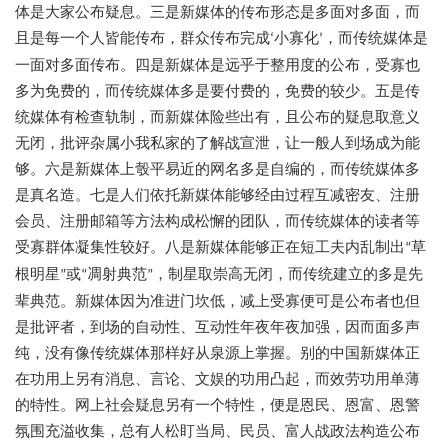
体是大家公布疑息。三是新媒体的传布形态是多面对多面，而
且是每一个人皆能传布，群众传布完成
小寡化
，而传统媒体是
‘
’
一面对多面传布。四是新媒体是远乎于整用度的公布，受寡也
多为免费的，而传统媒体多是要付费的，免费的较少。五是传
统媒体有检查轨制，而新媒体险些出有，且公布的疑息取意义
无闭，批评杂属小我私家的了解战宣泄，让一般人到场成为能
够。六是新媒体上彀平易近的网名多是自编的，而传统媒体多
是真名造。七是人们依托新媒体能够经由过程互减密友、注册
会员、注册邮箱等方法构成松懈的团队，而传统媒体的读者等
受寡群体凝集性较好。八是新媒体能够正在短工夫内乱制出
草
“
根明星
或
凋射典范
，制星取崇高无闭，而传统建立的多是先
”
“
”
辈典范。新媒体因为准进门坎低，减上受寡便可是公布者也但
是批评者，到场的自动性、互动性年夜年夜加强，因而面多声
纯，没有像传统媒体那样好从泉源上掌握。别的中国新媒体正
在功用上另有消息、言论、文娱的功用凸起，而效劳功用单薄
的特性。网上社会疑息另有一个特性，便是恩民、恩富、恩警
氛围充溢收集，总有人松盯当局、民员、富人战政法构造公布