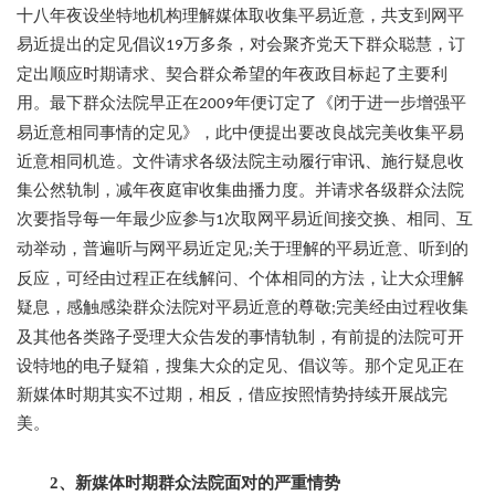
十八年夜设坐特地机构理解媒体取收集平易近意，共支到网平
易近提出的定见倡议
万多条，对会聚齐党天下群众聪慧，订
19
定出顺应时期请求、契合群众希望的年夜政目标起了主要利
用。最下群众法院早正在
年便订定了《闭于进一步增强平
2009
易近意相同事情的定见》，此中便提出要改良战完美收集平易
近意相同机造。文件请求各级法院主动履行审讯、施行疑息收
集公然轨制，减年夜庭审收集曲播力度。并请求各级群众法院
次要指导每一年最少应参与
次取网平易近间接交换、相同、互
1
动举动，普遍听与网平易近定见
关于理解的平易近意、听到的
;
反应，可经由过程正在线解问、个体相同的方法，让大众理解
疑息，感触感染群众法院对平易近意的尊敬
完美经由过程收集
;
及其他各类路子受理大众告发的事情轨制，有前提的法院可开
设特地的电子疑箱，搜集大众的定见、倡议等。那个定见正在
新媒体时期其实不过期，相反，借应按照情势持续开展战完
美。
2、新媒体时期群众法院面对的严重情势