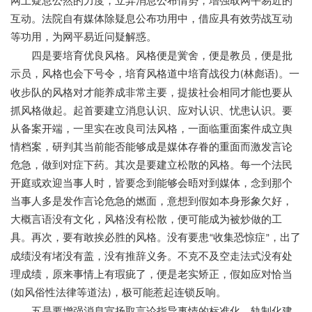
网上疑息公然的力度，立异消息公布情势，增强取网平易近的
互动。法院自有媒体除疑息公布功用中，借应具有效劳战互动
等功用，为网平易近问疑解惑。
四是要培育优良风格。风格便是黉舍，便是教员，便是批
示员，风格也会下号令，培育风格道中培育战役力
林彪语
。一
(
)
收步队的风格对才能养成非常主要，提拔社会相同才能也要从
抓风格做起。起首要建立消息认识、应对认识、忧患认识。要
从备案开端，一里实在改良司法风格，一面临重面案件成立舆
情档案，研判其当前能否能够成是媒体存眷的重面而激发言论
危急，做到对症下药。其次是要建立松散的风格。每一个法民
开庭或欢迎当事人时，皆要念到能够会晤对到媒体，念到那个
当事人多是发作言论危急的燃面，意想到假如本身形象欠好，
大概言语没有文化，风格没有松散，便可能成为被炒做的工
具。再次，要有敢挨必胜的风格。没有要患
收集恐惊症
，出了
“
”
成绩没有堵没有盖，没有推辞义务。不克不及空走法式没有处
理成绩，原来事情上有瑕疵了，便是老实矫正，假如应对恰当
如风俗性法律等道法
，极可能惹起连锁反响。
(
)
五是要增强消息宣扬取言论指导事情的标准化、轨制化建