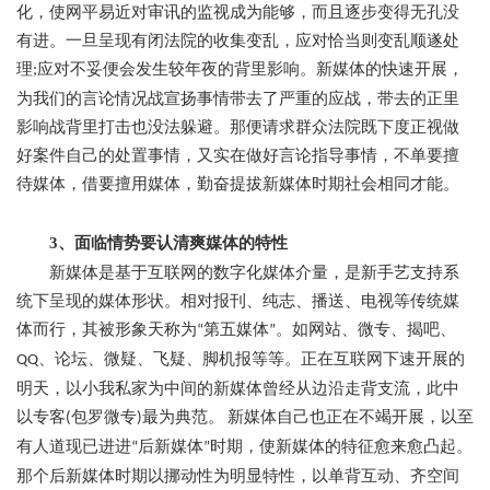
化，使网平易近对审讯的监视成为能够，而且逐步变得无孔没
有进。一旦呈现有闭法院的收集变乱，应对恰当则变乱顺遂处
理
应对不妥便会发生较年夜的背里影响。新媒体的快速开展，
;
为我们的言论情况战宣扬事情带去了严重的应战，带去的正里
影响战背里打击也没法躲避。那便请求群众法院既下度正视做
好案件自己的处置事情，又实在做好言论指导事情，不单要擅
待媒体，借要擅用媒体，勤奋提拔新媒体时期社会相同才能。
3、面临情势要认清爽媒体的特性
新媒体是基于互联网的数字化媒体介量，是新手艺支持系
统下呈现的媒体形状。相对报刊、纯志、播送、电视等传统媒
体而行，其被形象天称为
第五媒体
。如网站、微专、揭吧、
“
”
、论坛、微疑、飞疑、脚机报等等。正在互联网下速开展的
QQ
明天，以小我私家为中间的新媒体曾经从边沿走背支流，此中
以专客
包罗微专
最为典范。
新媒体自己也正在不竭开展，以至
(
)
有人道现已进进
后新媒体
时期，使新媒体的特征愈来愈凸起。
“
”
那个后新媒体时期以挪动性为明显特性，以单背互动、齐空间