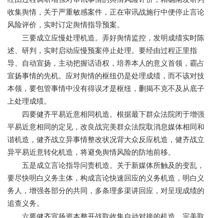
收集舆情，关于严重敏感案件，正在审讯战施行中便停止言论
风险评价，实时订定舆情指导预案。
三要成立应慢处理机造。弄好舆情监控，发明成绩实时陈
述、研判，实时启动应慢预案停止处理。要经由过程正里指
导、自动宣扬，主动把握话语权，培养本人的意义首领，霸占
宣扬事情的先机。应对舆情的枢纽仍是处理成绩，而不该对技
本领，要包管事情中没有得误才是枢纽，删揭不克不及从底子
上处理成绩。
四要健齐平易近意相同机造。根据最下群众法院闭于增强
平易近意相同的定见，改良战完美群众法院取消息媒体相同和
谐机造，健齐战立异事情整改状况背大众反应机造，健齐战立
异平易近意转化机造，将避免舆情风险的防地前移。
五是成立言论指导问责机造。关于新媒体所触及的变乱，
要尽快明白义务主体，构成言论快速回应的义务机造，明白义
务人，增强各部分的共同，多条理多渠讲回应，对呈现成绩的
追查义务。
六要健齐宣扬资本整开战取收集自动对接的机造。完美取