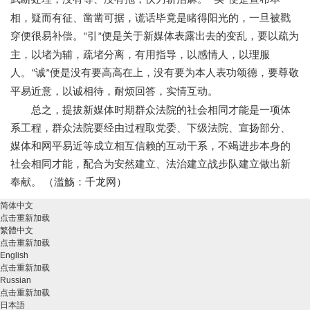
“
”
相，疑而有征、凿凿可据，谎话毕竟是睹得阳光的，一旦被戳
穿便很易补偿。
引
便是关于新媒体表露出去的变乱，要以疏为
“
”
主，以堵为辅，疏堵分离，有用指导，以感情人，以理服
人。
诚
便是没有要高高在上，没有要为本人表功颂德，要尊敬
“
”
平易近意，以诚相待，耐烦回答，实情互动。
总之，提拔新媒体时期群众法院的社会相同才能是一项体
系工程，群众法院要经由过程取党委、下级法院、宣扬部分、
媒体和网平易近等成立相互信赖的互动干系，不竭进步本身的
社会相同才能，配合为安然建立、法治建立战步队建立做出新
奉献。
（滥觞：千龙网）
简体中文
点击重新加载
繁體中文
点击重新加载
English
点击重新加载
Russian
点击重新加载
日本語