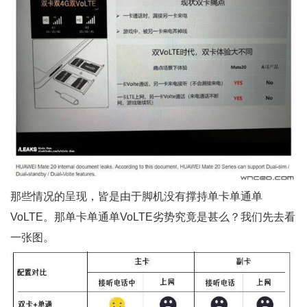
那些情况的呈现，皆是由于脚机没有撑持单卡单通单
VoLTE。那单卡单通单VoLTE劣势究竟是甚么？我们先去看
一张图。