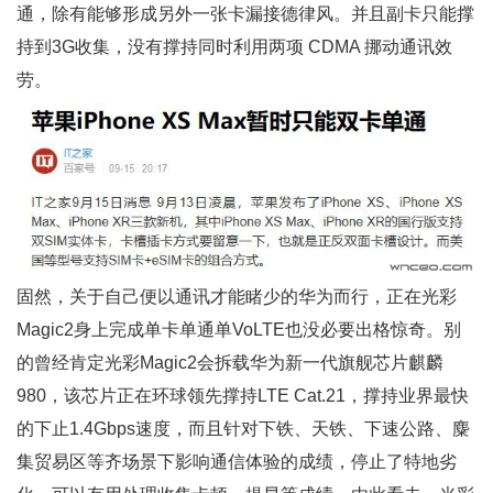
通，除有能够形成另外一张卡漏接德律风。并且副卡只能撑
持到3G收集，没有撑持同时利用两项 CDMA 挪动通讯效
劳。
固然，关于自己便以通讯才能睹少的华为而行，正在光彩
Magic2身上完成单卡单通单VoLTE也没必要出格惊奇。别
的曾经肯定光彩Magic2会拆载华为新一代旗舰芯片麒麟
980，该芯片正在环球领先撑持LTE Cat.21，撑持业界最快
的下止1.4Gbps速度，而且针对下铁、天铁、下速公路、麋
集贸易区等齐场景下影响通信体验的成绩，停止了特地劣