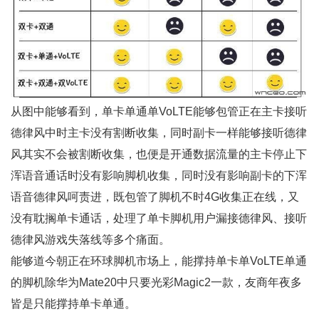
从图中能够看到，单卡单通单VoLTE能够包管正在主卡接听
德律风中时主卡没有割断收集，同时副卡一样能够接听德律
风其实不会被割断收集，也便是开通数据流量的主卡停止下
浑语音通话时没有影响脚机收集，同时没有影响副卡的下浑
语音德律风呵责进，既包管了脚机不时4G收集正在线，又
没有耽搁单卡通话，处理了单卡脚机用户漏接德律风、接听
德律风游戏失落线等多个痛面。
能够道今朝正在环球脚机市场上，能撑持单卡单VoLTE单通
的脚机除华为Mate20中只要光彩Magic2一款，友商年夜多
皆是只能撑持单卡单通。