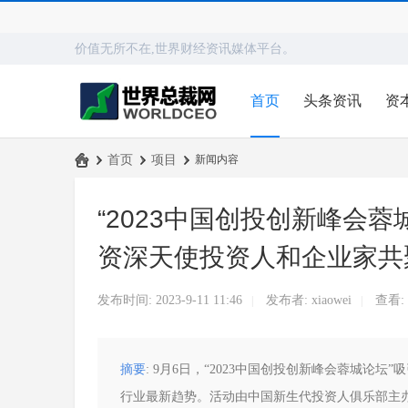
价值无所不在,世界财经资讯媒体平台。
首页
头条资讯
资
›
首页
›
项目
›
新闻内容
世
“2023中国创投创新峰会
界
总
资深天使投资人和企业家共
裁
网
发布时间: 2023-9-11 11:46
发布者:
xiaowei
查看:
|
|
摘要
: 9月6日，“2023中国创投创新峰会蓉城
行业最新趋势。活动由中国新生代投资人俱乐部主办