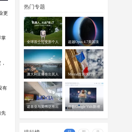
等了两年，国行苹果AI终于要来
07-17
热门专题
了。7月15日，网信办发布公
业更
告，"Apple智能"正式完成备案
OpenAI前女CTO创业发布首款
AI模型：借鉴中
样掌
wangjing
全球首个可变形个人
超越Opus 4.7美国顶
穆拉蒂凤凰网科技讯 北京时间7月
07-17
机器人，上纬新材启
级大模型 Kimi K3即
16日，据《华尔街日报》报道，
元T1
将发
OpenAI前首席技术官米拉
定，
澳大利亚将推出其人
Mistral首席执行官
工智能标准并在政府
Mensch：法国凭平价
内设
电力
没有
诺基亚与英伟达推出
谷歌Google Vids新增
前先
行业首个商用AI-
数字分身功能：你也
RAN平台
可