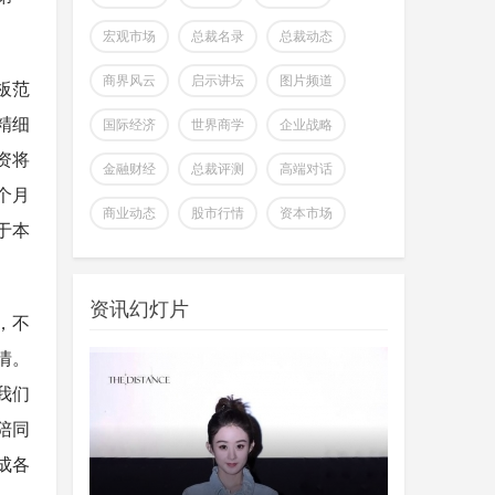
宏观市场
总裁名录
总裁动态
商界风云
启示讲坛
图片频道
板范
精细
国际经济
世界商学
企业战略
资将
金融财经
总裁评测
高端对话
个月
全球首个可变形个人机器人，
商业动态
股市行情
资本市场
于本
上纬新材启元T1
wangjing
上纬新材今日官宣，全球首个可
07-17
变形个人机器人 —— 启元 T，正式
资讯幻灯片
登场。据介绍，上纬新
，不
情。
超越Opus 4.7美国顶级大模型
Kimi K3即将发
我们
wangjing
这个月会有多款国产重量级大模
07-17
陪同
型发布，除了DeepSeek V4正式版之
成各
外，最受关注的当属月