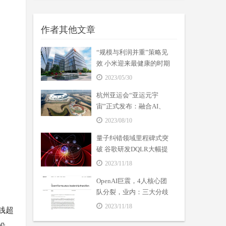
作者其他文章
“规模与利润并重”策略见
效 小米迎来最健康的时期
2023/05/30
杭州亚运会“亚运元宇
宙”正式发布：融合AI、
VR等数字技术
2023/08/10
量子纠错领域里程碑式突
破 谷歌研发DQLR大幅提
高量子计算机可靠性
2023/11/18
OpenAI巨震，4人核心团
队分裂，业内：三大分歧
成焦点
2023/11/18
钱超
投。