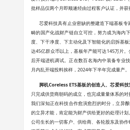
批样品仅两个月即顺遂经由过程客户认证，并获
芯爱科技具有止业密缺的整建造下端基板专
畴的国产化战财产链自立可控，努力成为海内
度、下干净度、下主动化及下智能化的启拆基板
达45亿群众币以上，基板年产能可达145万片
后开端进机调试。正在数百名海内中装备专业技
月内乱开端投料挨样，2024年下半年完成量产。
脚机
Coreless ETS
基板的创造人、芯爱科技
只完成供货商朝码的成立，也完成量量体系的对
我们深知正在科技合作愈演愈烈的时分，立异酿成
的立异才能，肯定能为财产供给更好的处理计划
公司生长的一切客户、供给商、各轮股东及协作