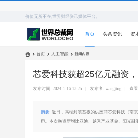
价值无所不在,世界财经资讯媒体平台。
首页
头条资讯
资
›
首页
›
人工智能
›
新闻内容
世
芯爱科技获超25亿元融资
界
总
发布时间: 2024-1-16 13:25
发布者:
wangjing
查看
|
|
裁
网
摘要
: 近日，高端封装基板的供应商芯爱科技（南京
币。本次融资新增比亚迪、越秀产业基金、阳光融汇