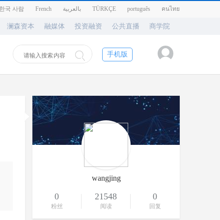
한국 사람
French
بالعربية
TÜRKÇE
português
คนไทย
澜森资本
融媒体
投资融资
公共直播
商学院
手机版
wangjing
0
21548
0
粉丝
阅读
回复