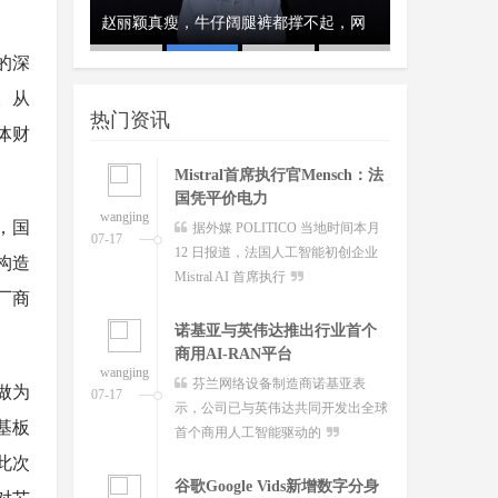
澳大利亚将推出其人工智能标
、瑞典和美
赵丽颖真瘦，牛仔阔腿裤都撑不起，网
经济工作会议
开工首日晒“
准并在政府内设
的深
wangjing
澳大利亚联邦政府当地时间今日
友：这
队
07-17
。从
宣布将推出其人工智能标准并在总理
热门资讯
和内阁部内设立人工智
导体财
Mistral首席执行官Mensch：法
国凭平价电力
wangjing
，国
据外媒 POLITICO 当地时间本月
07-17
12 日报道，法国人工智能初创企业
构造
Mistral AI 首席执行
厂商
诺基亚与英伟达推出行业首个
商用AI-RAN平台
wangjing
芬兰网络设备制造商诺基亚表
做为
07-17
示，公司已与英伟达共同开发出全球
基板
首个商用人工智能驱动的
此次
谷歌Google Vids新增数字分身
对芯