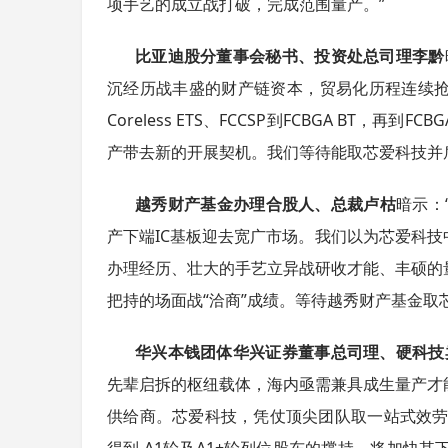
项手艺的成立战打破，完成范围量产。”
4
比亚迪股分董事会秘书、投资处总司理李黔
沉经历战丰盛的财产链资本，贸易化历程连续抢
Coreless ETS、FCCSP到FCBGA BT
产带去新的开展契机。我们等待能取芯爱科技并肩
越秀财产基金办理合股人、总裁卢枯
暗示：
产下端IC基板迎去宽广市场。我们以为芯爱科技
办理经历、壮大的手艺立异战研收才能、丰硕的
把持的场面战“洽商”成绩。等待越秀财产基金取
华兴本钱团体华兴证券董事总司理、硬科技
先辈启拆的枢纽载体，海内亟需兼具成生量产才
供给商。芯爱科技，凭仗顶尖团队取一站式效劳
得到 A1轮及A1+轮列位股东的撑持，将加快