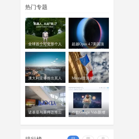
等了两年，国行苹果AI终于要来
07-17
热门专题
了。7月15日，网信办发布公
告，"Apple智能"正式完成备案
OpenAI前女CTO创业发布首款
AI模型：借鉴中
wangjing
全球首个可变形个人
超越Opus 4.7美国顶
穆拉蒂凤凰网科技讯 北京时间7月
07-17
机器人，上纬新材启
级大模型 Kimi K3即
16日，据《华尔街日报》报道，
元T1
将发
OpenAI前首席技术官米拉
澳大利亚将推出其人
Mistral首席执行官
工智能标准并在政府
Mensch：法国凭平价
内设
电力
诺基亚与英伟达推出
谷歌Google Vids新增
行业首个商用AI-
数字分身功能：你也
RAN平台
可