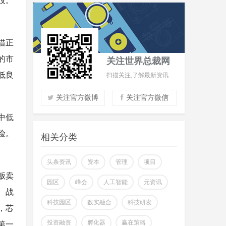
借正
的市
关注世界总裁网
低良
扫描关注,了解最新资讯
关注官方微博
关注官方微信
中低
实时了解财经信息
险。
掌握市场风云动态
相关分类
助力商场共赢至胜
改变你所看到的世界
头条资讯
资本
管理
项目
贩卖
园区
峰会
人工智能
元资讯
）战
科技园区
数实融合
科技研发
，芯
，第一
投资融资
孵化器
赢在策略