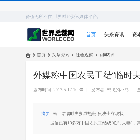
价值无所不在,世界财经资讯媒体平台。
首页
头条资讯
资
›
首页
›
头条资讯
›
社会观察
›
新闻内容
世
外媒称中国农民工结“临时夫
界
总
发布时间: 2013-5-17 10:38
发布者:
想飞的小鸟
查
|
|
裁
网
摘要
: 民工结临时夫妻成热潮 反映生存现状 《
据信已有10多万中国农民工结成“临时夫妻”，其中包