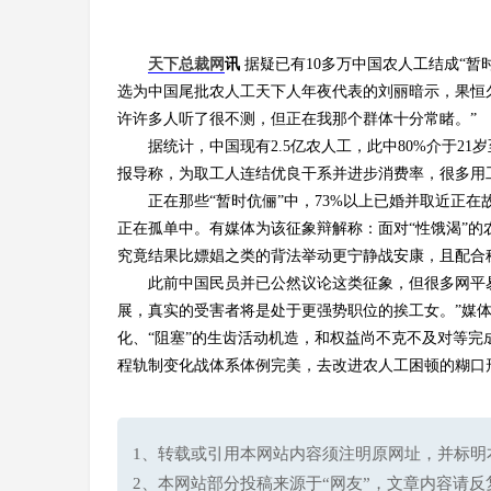
天下总裁网
讯
据疑已有10多万中国农人工结成“
选为中国尾批农人工天下人年夜代表的刘丽暗示，果恒久
许许多人听了很不测，但正在我那个群体十分常睹。”
据统计，中国现有2.5亿农人工，此中80%介于21
报导称，为取工人连结优良干系并进步消费率，很多用工
正在那些“暂时伉俪”中，73%以上已婚并取近正在
正在孤单中。有媒体为该征象辩解称：面对“性饿渴”
究竟结果比嫖娼之类的背法举动更宁静战安康，且配合
此前中国民员并已公然议论这类征象，但很多网平易
展，真实的受害者将是处于更强势职位的挨工女。”媒体
化、“阻塞”的生齿活动机造，和权益尚不克不及对等
程轨制变化战体系体例完美，去改进农人工困顿的糊口形
1、转载或引用本网站内容须注明原网址，并标明本网站网址(h
2、本网站部分投稿来源于“网友”，文章内容请