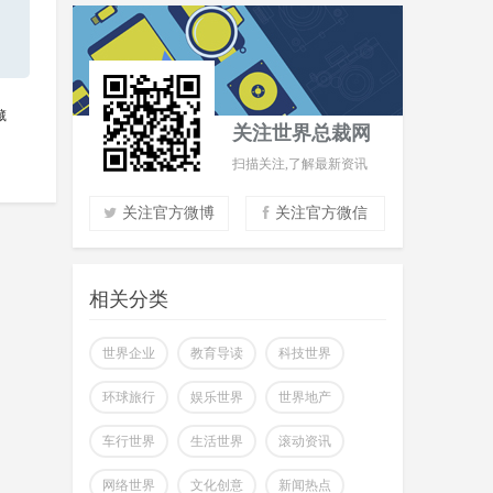
藏
关注世界总裁网
扫描关注,了解最新资讯
关注官方微博
关注官方微信
实时了解财经信息
掌握市场风云动态
相关分类
助力商场共赢至胜
改变你所看到的世界
世界企业
教育导读
科技世界
环球旅行
娱乐世界
世界地产
车行世界
生活世界
滚动资讯
网络世界
文化创意
新闻热点