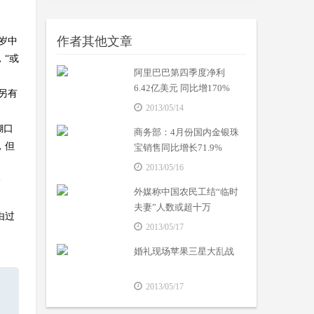
作者其他文章
岁中
“或
阿里巴巴第四季度净利
6.42亿美元 同比增170%
另有
2013/05/14
糊口
商务部：4月份国内金银珠
，但
宝销售同比增长71.9%
2013/05/16
舒
外媒称中国农民工结“临时
夫妻”人数或超十万
由过
2013/05/17
婚礼现场苹果三星大乱战
2013/05/17