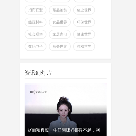
招商联盟
藏品鉴赏
创业世界
能源材料
食品世界
环保世界
社会观察
家居家电
健康世界
全球首个可变形个人机器人，
数码电子
商务世界
游戏世界
上纬新材启元T1
wangjing
上纬新材今日官宣，全球首个可
07-17
变形个人机器人 —— 启元 T，正式
资讯幻灯片
登场。据介绍，上纬新
超越Opus 4.7美国顶级大模型
Kimi K3即将发
wangjing
这个月会有多款国产重量级大模
07-17
型发布，除了DeepSeek V4正式版之
外，最受关注的当属月
澳大利亚将推出其人工智能标
、瑞典和美
赵丽颖真瘦，牛仔阔腿裤都撑不起，网
经济工作会议
开工首日晒“
准并在政府内设