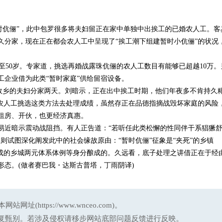
暂时伉俪”，此中包罗很多将夫妇留正在家中单独中出挨工的已婚农人工。客
分家，现在正在都会农人工中呈现了“挨工潮下组建暂时小伉俪”的状况，
岁至50岁。专家道，挑选再婚战露珠伉俪的农人工数目有能够已超越10万。
企业借为此类“暂时家庭”供给留宿设备。
故乡的夫妇分家两天。刘暗示，正在出中挨工时期，他们年夜多不肯持久
的农人工挑选这类方法去处理成绩，虽然存正在品德指摘战毁坏家庭的风险
租房、开伙，也更经济真惠。
近暗示震动战阻挡。有人正告道：“若听任此类松懈的性同伴干系猖獗
则试图深化阐发此中的社会缘故原由：“暂时伉俪”征象是“夹死”的乡镇
完成的乡城两元体系体例等身分酿成的。久远看，底子处理之讲借正在于经
态。(做者赛巴我・达斯古普塔，丁雨阴译)
ttps://www.wnceo.com)。
反复甄别。若涉及侵权请移步网站底部问题反馈进行反映。