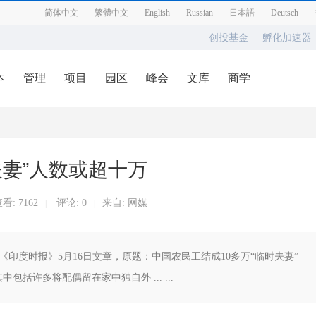
简体中文
繁體中文
English
Russian
日本語
Deutsch
创投基金
孵化加速器
本
管理
项目
园区
峰会
文库
商学
妻”人数或超十万
看:
7162
评论: 0
来自: 网媒
|
|
印度时报》5月16日文章，原题：中国农民工结成10多万“临时夫妻”
括许多将配偶留在家中独自外 ... ...