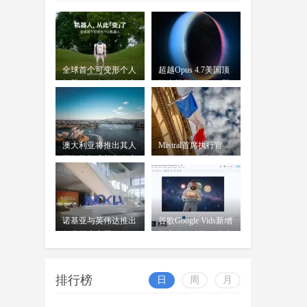
告，"Apple智能"正式完成备案
OpenAI前女CTO创业发布首款
AI模型：借鉴中
wangjing
全球首个可变形个人
超越Opus 4.7美国顶
穆拉蒂凤凰网科技讯 北京时间7月
07-17
机器人，上纬新材启
级大模型 Kimi K3即
16日，据《华尔街日报》报道，
元T1
将发
OpenAI前首席技术官米拉
澳大利亚将推出其人
Mistral首席执行官
工智能标准并在政府
Mensch：法国凭平价
内设
电力
诺基亚与英伟达推出
谷歌Google Vids新增
行业首个商用AI-
数字分身功能：你也
RAN平台
可
排行榜
日
周
月