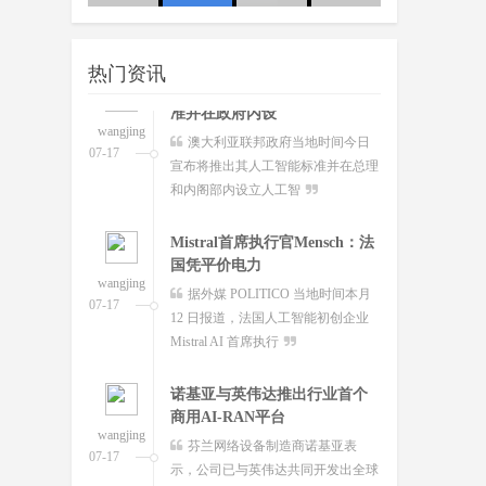
wangjing
澳大利亚联邦政府当地时间今日
友：这
队
07-17
宣布将推出其人工智能标准并在总理
热门资讯
和内阁部内设立人工智
Mistral首席执行官Mensch：法
国凭平价电力
wangjing
据外媒 POLITICO 当地时间本月
07-17
12 日报道，法国人工智能初创企业
Mistral AI 首席执行
诺基亚与英伟达推出行业首个
商用AI-RAN平台
wangjing
芬兰网络设备制造商诺基亚表
07-17
示，公司已与英伟达共同开发出全球
首个商用人工智能驱动的
谷歌Google Vids新增数字分身
功能：你也可
wangjing
7 月 17 日消息，当地时间 16 日，