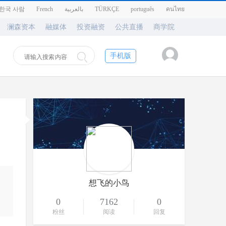
한국 사람
French
بالعربية
TÜRKÇE
português
คนไทย
澜森资本
融媒体
投资融资
公共直播
商学院
手机版
想飞的小鸟
0
7162
0
粉丝
阅读
回复