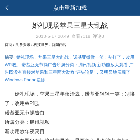
点击重新加载
婚礼现场苹果三星大乱战
2013-5-17 20:49
查看7118
评论0
首页
›
头条资讯
›
科技世界
›
新闻内容
摘要:
婚礼现场，苹果三星大乱战，诺基亚微微一笑：别打了，改用
WP吧。 诺基亚无节操广告所属分类：腾讯视频 新功能放大观看 广
告既没有直接对苹果和三星两大劲敌“评头论足”，又明显地展现了
Windows Phone是除 ...
婚礼现场，
苹果
三星年夜治战，
诺基亚
轻轻一笑：别挨
了，改用WP吧。
诺基亚无节操告白
所属分类：腾讯视频
新功用
放年夜寓目