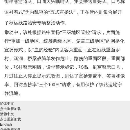
街串巷游道式、田间天头嘱咐式、集会播送宣扬式、口号标
语衬着式”为内乱容的“五式宣扬法”，正在管内乱集合展开
了秋运线路治安专项整治动作。
举动中，该处根据路中宣扬
“
三级地区管控
”
请求，片面施
行“重抓一级地区、统筹两级地区、笼盖三级地区”的网格化
宣扬形式，以“血的经验”内乱容为重面，正在沿线重面乡
村、涵洞、桥梁战简单发作危止、路伤的重面区段、重面部
位，张挂警示图版，设坐警示标记，张揭、刷写警示口号，
对过往止人停止提示式教诲，到达了宣扬笼盖率、签署和谈
率、回访查抄率“三个
100
％”请求，有用保护了铁路运输宁
静流通。
简体中文
点击重新加载
繁體中文
点击重新加载
English
点击重新加载