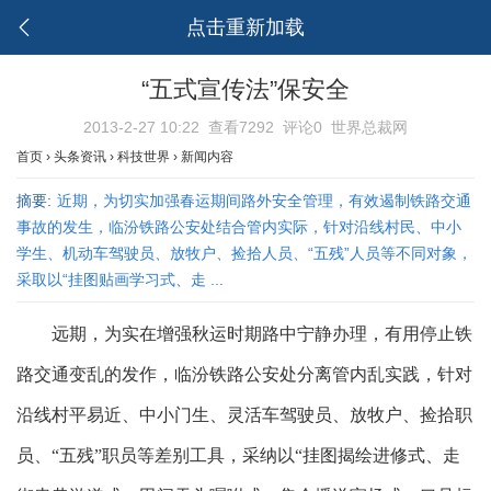
点击重新加载
“五式宣传法”保安全
2013-2-27 10:22
查看7292
评论0
世界总裁网
首页
›
头条资讯
›
科技世界
›
新闻内容
摘要:
近期，为切实加强春运期间路外安全管理，有效遏制铁路交通
事故的发生，临汾铁路公安处结合管内实际，针对沿线村民、中小
学生、机动车驾驶员、放牧户、捡拾人员、“五残”人员等不同对象，
采取以“挂图贴画学习式、走 ...
远期，为实在增强秋运时期路中宁静办理，有用停止铁
路交通变乱的发作，临汾铁路公安处分离管内乱实践，针对
沿线村平易近、中小门生、灵活车驾驶员、
放牧户、捡拾职
员、“五残”职员
等差别工具，采纳以“挂图揭绘进修式、走