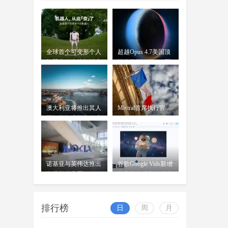
告，"Apple智能"正式完成备案
OpenAI前女CTO创业发布首款
AI模型：借鉴中
wangjing
全球首个可变形个人
超越Opus 4.7美国顶
穆拉蒂凤凰网科技讯 北京时间7月
07-17
机器人，上纬新材启
级大模型 Kimi K3即
16日，据《华尔街日报》报道，
元T1
将发
OpenAI前首席技术官米拉
澳大利亚将推出其人
Mistral首席执行官
工智能标准并在政府
Mensch：法国凭平价
内设
电力
诺基亚与英伟达推出
谷歌Google Vids新增
行业首个商用AI-
数字分身功能：你也
RAN平台
可
排行榜
日
周
月