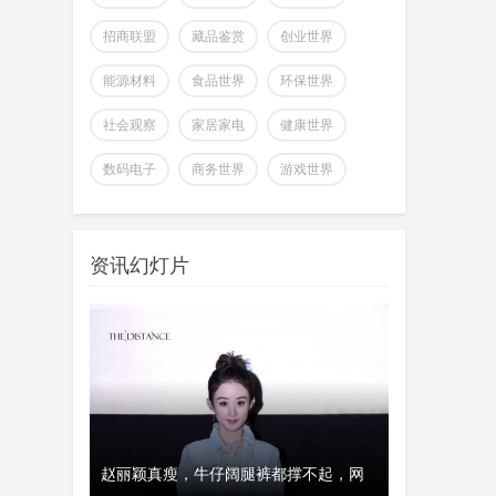
招商联盟
藏品鉴赏
创业世界
能源材料
食品世界
环保世界
社会观察
家居家电
健康世界
全球首个可变形个人机器人，
数码电子
商务世界
游戏世界
上纬新材启元T1
wangjing
上纬新材今日官宣，全球首个可
07-17
变形个人机器人 —— 启元 T，正式
资讯幻灯片
登场。据介绍，上纬新
超越Opus 4.7美国顶级大模型
Kimi K3即将发
wangjing
这个月会有多款国产重量级大模
07-17
型发布，除了DeepSeek V4正式版之
外，最受关注的当属月
澳大利亚将推出其人工智能标
、瑞典和美
赵丽颖真瘦，牛仔阔腿裤都撑不起，网
经济工作会议
开工首日晒“
准并在政府内设