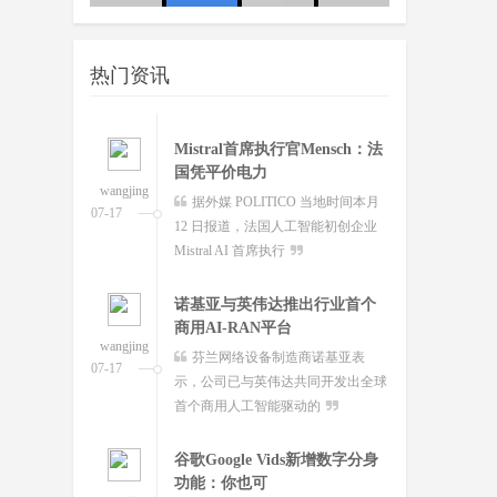
wangjing
澳大利亚联邦政府当地时间今日
友：这
队
07-17
宣布将推出其人工智能标准并在总理
热门资讯
和内阁部内设立人工智
Mistral首席执行官Mensch：法
国凭平价电力
wangjing
据外媒 POLITICO 当地时间本月
07-17
12 日报道，法国人工智能初创企业
Mistral AI 首席执行
诺基亚与英伟达推出行业首个
商用AI-RAN平台
wangjing
芬兰网络设备制造商诺基亚表
07-17
示，公司已与英伟达共同开发出全球
首个商用人工智能驱动的
谷歌Google Vids新增数字分身
功能：你也可
wangjing
7 月 17 日消息，当地时间 16 日，