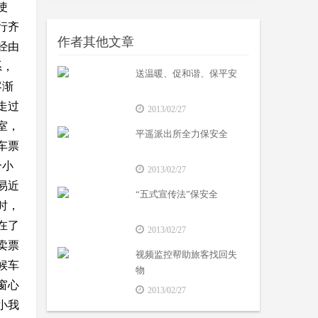
使
行齐
作者其他文章
经由
系，
送温暖、促和谐、保平安
客渐
走过
2013/02/27
室，
平遥派出所全力保安全
车票
个小
2013/02/27
易近
“五式宣传法”保安全
时，
在了
2013/02/27
卖票
视频监控帮助旅客找回失
候车
物
窗心
2013/02/27
小我