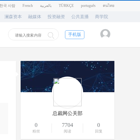
한국 사람
French
بالعربية
TÜRKÇE
português
คนไทย
澜森资本
融媒体
投资融资
公共直播
商学院
手机版
总裁网公关部
0
7704
0
粉丝
阅读
回复