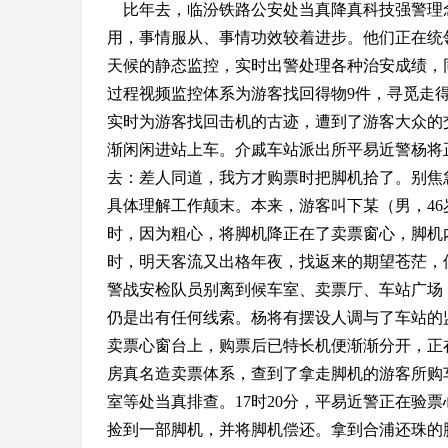
比年去，临汾铁路公安处当真降真科技强警理
用，事情服从、事情功效较着进步。他们正在统
天候的静态监控，实时出警处理各种治安成绩，
过程视频监控体系为游客找回得物
9
件，寻觅走
实时为游客找回击机的古迹，遭到了游客大众的
渐闲闲进站上车。介戚车站派出所平易近警杨将
去：差人同道，我方才购票时把脚机拾了。别焦
具体理解工作颠末。本来，游客叫下某（男，
46
时，因为粗心，将脚机降正在了卖票窗心，脚机
时，明天客流又出格年夜，找返来的期望苍茫，
警战安检队员别离到候车室、卖票厅、车站广场
仍是出有任何线索。杨将有摆设人调与了车站的
卖票心窗台上，购票后已特长机便渐渐分开，正
房真名造卖票体系，查到了拿走脚机的游客所购
室等处当真排查。
17
时
20
分，平易近警正在验票
捡到一部脚机，并将脚机偿还。拿到合浦还珠的