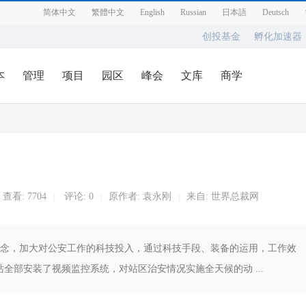
简体中文
繁體中文
English
Russian
日本語
Deutsch
创投基金
孵化加速器
本
管理
项目
园区
峰会
文库
商学
查看:
7704
评论: 0
原作者: 袁永刚
来自: 世界总裁网
|
|
|
理念，加大对公安工作的科技投入，通过科技手段、装备的运用，工作效
全部安装了视频监控系统，对站区治安情况实施全天候的动 ...