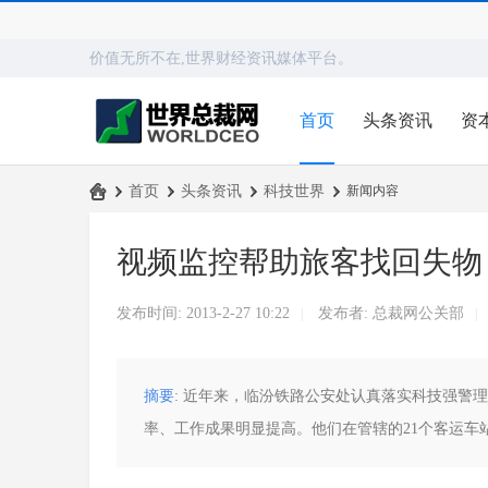
价值无所不在,世界财经资讯媒体平台。
首页
头条资讯
资
›
首页
›
头条资讯
›
科技世界
›
新闻内容
世
视频监控帮助旅客找回失物
界
总
发布时间: 2013-2-27 10:22
发布者:
总裁网公关部
|
|
裁
网
摘要
: 近年来，临汾铁路公安处认真落实科技强警
率、工作成果明显提高。他们在管辖的21个客运车站