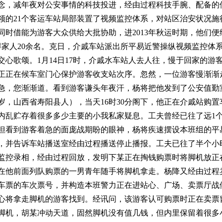
念，减年夜对公安事情的科技投进，经由过程科技手腕、配备的
领的
21
个客运车站局部装置了视频监控体系，对站区治安状况施
同时借能为游客大众供给大批协助，进
2013
年秋运时期，他们便
得家人
20
余名。克日，介戚车站派出所平易近警操纵视频监控体
交心歌颂。
1
月
14
日
17
时，介戚水车站人去人往，慢于回家的游
正正在候车室门心保护游客收支站次序。忽然，一位游客慢渐渐
急，您渐渐道。看到游客谦头年夜汗，杨将把他发到了公安值勤
岁，山西省寿阳县人），当天
16
时
30
分阁下，他正在介戚站购置
内乱贮存着很多多少主要的小我私家疑息。工夫曾经已往了远
1
但看到游客着急的面庞战期盼的眼神，杨将疾速摆设本班组的平
，并告诉车站播送室经由过程播送停止播报。工夫已往了半个小
监控录相，经由过程回放，发明下某正在掏钱购票时将脚机放正
在他前面列队购票的一男青年随手将脚机拿走。杨降又经由过程
车票的车次票号，并构造本班警力正在进站心、广场、卖票厅战
心将拿走脚机的游客找到。经讯问，该游客认可购票时正在卖票
脚机，胡某冲动天道，固然脚机没有值几钱，但内里保留着很多