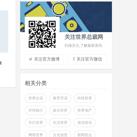
关注世界总裁网
扫描关注,了解最新资讯
关注官方微博
关注官方微信
藏
实时了解财经信息
掌握市场风云动态
相关分类
助力商场共赢至胜
改变你所看到的世界
世界企业
教育导读
科技世界
环球旅行
娱乐世界
世界地产
车行世界
生活世界
滚动资讯
网络世界
文化创意
新闻热点